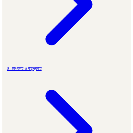
৪. চাপবলয় ও বায়ুপ্রবাহ