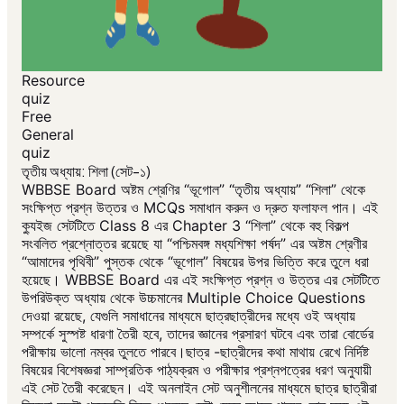
Resource
quiz
Free
General
quiz
তৃতীয় অধ্যায়: শিলা (সেট-১)
WBBSE Board অষ্টম শ্রেণির “ভূগোল” “তৃতীয় অধ্যায়” “শিলা” থেকে
সংক্ষিপ্ত প্রশ্ন উত্তর ও MCQs সমাধান করুন ও দ্রুত ফলাফল পান। এই
ক্যুইজ সেটটিতে Class 8 এর Chapter 3 “শিলা” থেকে বহু বিকল্প
সংবলিত প্রশ্নোত্তর রয়েছে যা “পশ্চিমবঙ্গ মধ্যশিক্ষা পর্ষদ” এর অষ্টম শ্রেণীর
“আমাদের পৃথিবী” পুস্তক থেকে “ভূগোল” বিষয়ের উপর ভিত্তি করে তুলে ধরা
হয়েছে। WBBSE Board এর এই সংক্ষিপ্ত প্রশ্ন ও উত্তর এর সেটটিতে
উপরিউক্ত অধ্যায় থেকে উচ্চমানের Multiple Choice Questions
দেওয়া রয়েছে, যেগুলি সমাধানের মাধ্যমে ছাত্রছাত্রীদের মধ্যে ওই অধ্যায়
সম্পর্কে সুস্পষ্ট ধারণা তৈরী হবে, তাদের জ্ঞানের প্রসারণ ঘটবে এবং তারা বোর্ডের
পরীক্ষায় ভালো নম্বর তুলতে পারবে।ছাত্র -ছাত্রীদের কথা মাথায় রেখে নির্দিষ্ট
বিষয়ের বিশেষজ্ঞরা সাম্প্রতিক পাঠ্যক্রম ও পরীক্ষার প্রশ্নপত্রের ধরণ অনুযায়ী
এই সেট তৈরী করেছেন। এই অনলাইন সেট অনুশীলনের মাধ্যমে ছাত্র ছাত্রীরা