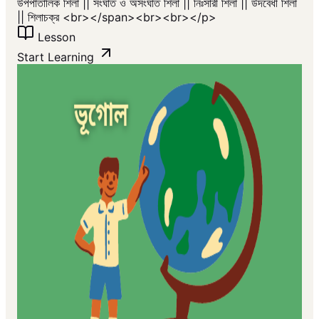
উপপাতালিক শিলা || সংঘাত ও অসংঘাত শিলা || নিঃসারী শিলা || উদবেধী শিলা
|| শিলাচক্র <br></span><br>​<br></p>
Lesson
Start Learning