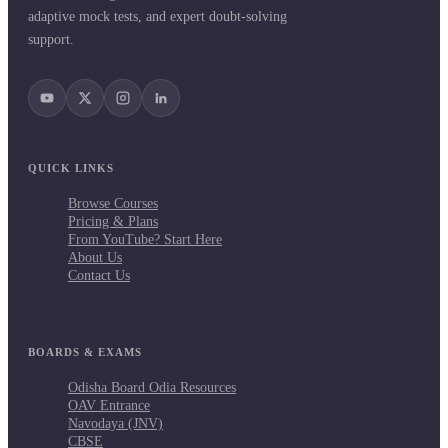
adaptive mock tests, and expert doubt-solving
support.
QUICK LINKS
Browse Courses
Pricing & Plans
From YouTube? Start Here
About Us
Contact Us
BOARDS & EXAMS
Odisha Board Odia Resources
OAV Entrance
Navodaya (JNV)
CBSE