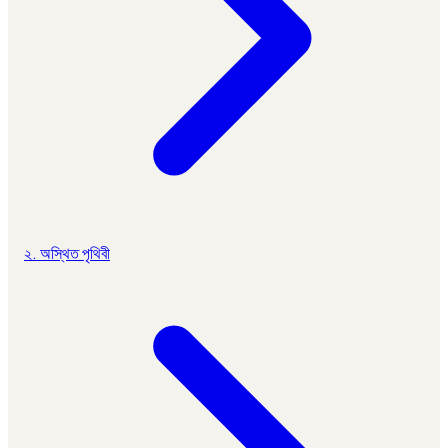
২. অস্থিত পৃথিবী