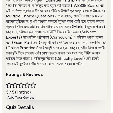
অষ্টম শ্রেণীর “আমাদের পৃথিবী” (Amader Prithibi) নামক পুস্তক থেকে
“ভূগোল” বিষয়ের উপর ভিত্তি করে তুলে ধরা হয়েছে। WBBSE Board এর
এই সংক্ষিপ্ত প্রশ্ন ও উত্তর এর সেটটিতে উপরিউক্ত অধ্যায় থেকে উচ্চমানের
Multiple Choice Questions দেওয়া রয়েছে, যেগুলি সমাধানের মাধ্যমে
ছাত্রছাত্রীদের মধ্যে ওই অধ্যায় সম্পর্কে সুস্পষ্ট ধারণা তৈরী হবে, তাদের জ্ঞানের
প্রসারণ ঘটবে এবং তারা বোর্ডের পরীক্ষায় ভালো নম্বর (Marks) তুলতে পারবে।
ছাত্র -ছাত্রীদের কথা মাথায় রেখে নির্দিষ্ট বিষয়ের বিশেষজ্ঞরা (Subject
Experts) সাম্প্রতিক পাঠ্যক্রম (Curriculum) ও পরীক্ষার প্রশ্নপত্রের
ধরণ (Exam Pattern) অনুযায়ী এই সেট তৈরী করেছেন। এই অনলাইন সেট
(Online Practice Set) অনুশীলনের মাধ্যমে ছাত্র ছাত্রীরা নিজেরা কতটা
প্রস্তুতি নিতে পেরেছে সেটা যেমন বুঝতে পারবে, তার সঙ্গে ওই নির্দিষ্ট অধ্যায়
ঝালিয়ে নিতে পারবে। কাঠিন্যের বিচারে (Difficulty Level) মোট তিনটি
স্তরে এই ক্যুইজ সেটগুলি পাওয়া যাবে- সহজ, মধ্যম ও কঠিন।
Ratings & Reviews
5 / 5 (1 rating)
Add Your Review
Quiz Details