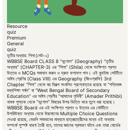
Resource
quiz
Premium
General
quiz
তৃতীয় অধ্যায়: শিলা (সেট-২)
WBBSE Board CLASS 8 “ভূগোল” (Geography) “তৃতীয়
অধ্যায়” (CHAPTER-3) এর “শিলা” (Shila) থেকে সংক্ষিপ্ত প্রশ্ন
উত্তর ও MCQs সমাধান করুন ও দ্রুত ফলাফল পান। এই ক্যুইজ সেটটিতে
অষ্টম শ্রেণির (Class VIII) এর Geography (জিওগ্রাফি) 3rd
Chapter “শিলা” থেকে বহু বিকল্প সংবলিত প্রশ্নোত্তর রয়েছে যা “পশ্চিমবঙ্গ
মধ্যশিক্ষা পর্ষদ” বা “West Bengal Board of Secondary
Education” এর অষ্টম শ্রেণীর “আমাদের পৃথিবী” (Amader Prithibi)
নামক পুস্তক থেকে “ভূগোল” বিষয়ের উপর ভিত্তি করে তুলে ধরা হয়েছে।
WBBSE Board এর এই সংক্ষিপ্ত প্রশ্ন ও উত্তর এর সেটটিতে
উপরিউক্ত অধ্যায় থেকে উচ্চমানের Multiple Choice Questions
দেওয়া রয়েছে, যেগুলি সমাধানের মাধ্যমে ছাত্রছাত্রীদের মধ্যে ওই অধ্যায়
সম্পর্কে সুস্পষ্ট ধারণা তৈরী হবে, তাদের জ্ঞানের প্রসারণ ঘটবে এবং তারা বোর্ডের