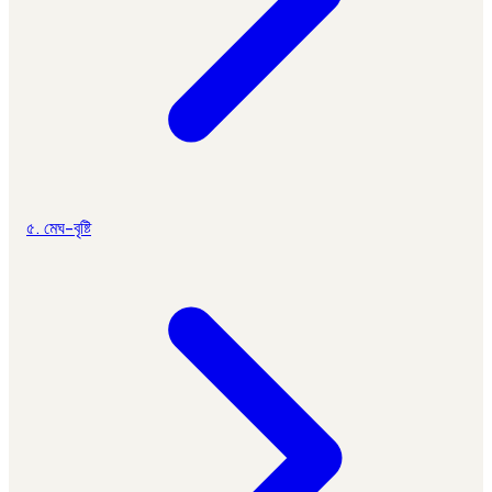
৫. মেঘ-বৃষ্টি