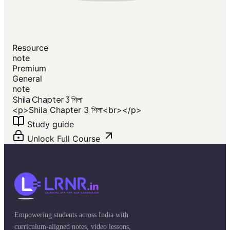
Resource
note
Premium
General
note
Shila Chapter 3 শিলা
<p>Shila Chapter 3 শিলা<br></p>
Study guide
Unlock Full Course
Empowering students across India with
curriculum-aligned notes, video lessons,