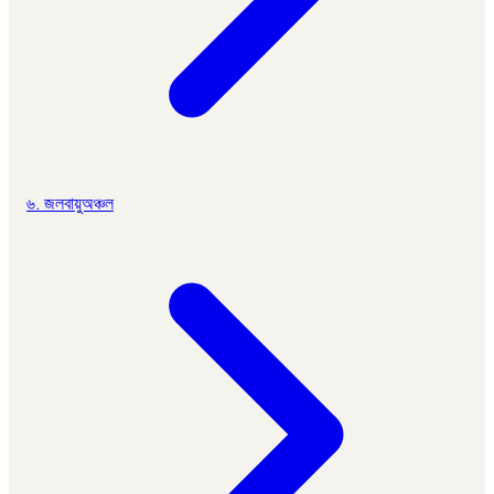
৬. জলবায়ুঅঞ্চল