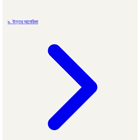
৯. উত্তর আমেরিকা